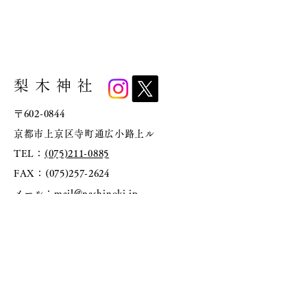
​梨木神社
〒602-0844
京都市上京区寺町通広小路上ル
TEL：
(075)211-0885
FAX：(075)257-2624
メール：
mail@nashinoki.jp
​御祈祷
​ホーム
お知らせ
​染井の水
​梨木神社について
​萩と萩まつり
境内案内
​交通案内