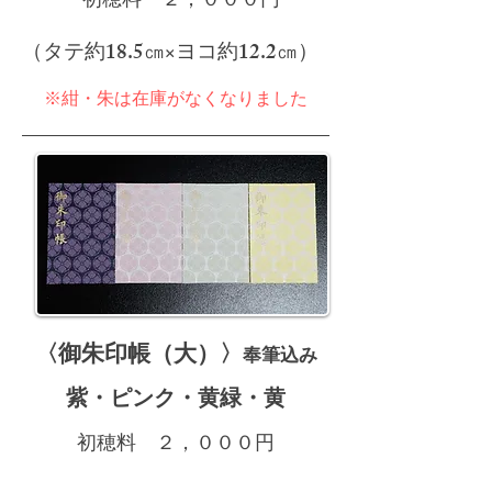
初穂料 ２，
００
０
円
​（タテ約18.5㎝×ヨコ約12.2㎝）
​※紺・朱は在庫がなくなりました
〈御朱印帳（
大
）〉​
奉
筆
込み
​紫・ピンク・黄緑・黄
初穂料 ２，
００
０
円