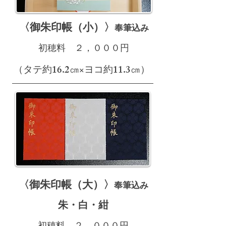
〈御朱印帳（小
）〉​
奉筆
込み
初穂料 ２，０００円
​（タテ約16.2㎝×ヨコ約11.3㎝）
〈御朱印帳（
大
）〉​
奉
筆
込み
​朱・白・紺