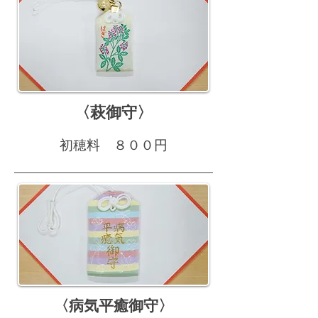
〈萩御守〉
初穂料 ８００円
〈病気平癒御守〉