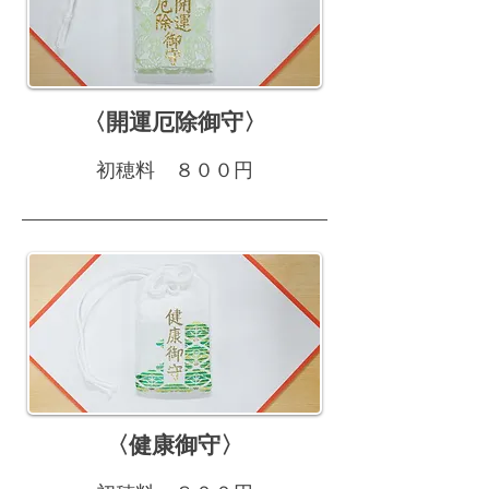
〈開運厄除御守〉
初穂料 ８００円
〈健康御守〉