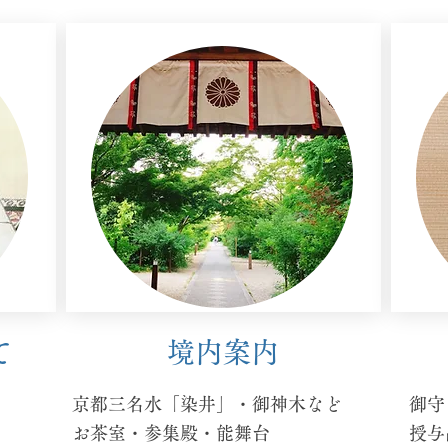
て
​境内案内
京都三名水「染井」
​・
御神木など
御守
お茶室・参集殿・能舞台
​授