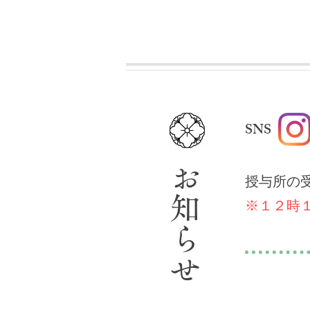
​SNS
​お知らせ
授与所の
※１２時
​行事