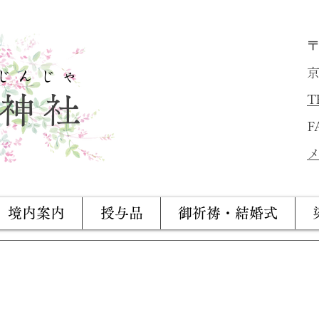
〒
京
じんじゃ​
神社
T
F
メ
境内案内
授与品
御祈祷・結婚式