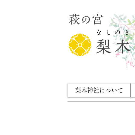
萩の宮
​なしのき
梨木
梨木神社について