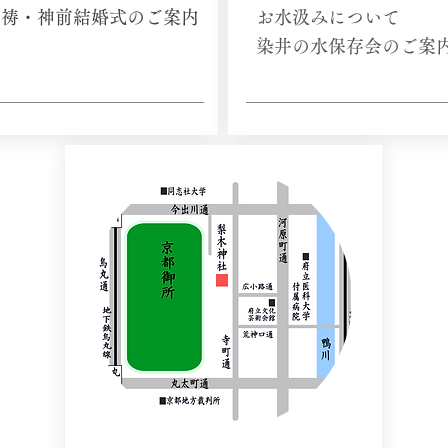
祷​・神前結婚式のご案内
​
​お水汲みについて
染井の水保存会のご案