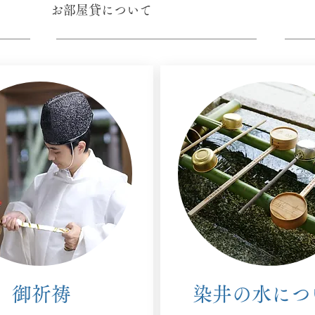
​お部屋貸について
​御祈祷
​染井の水につ