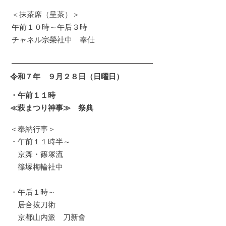
＜抹茶席（呈茶）＞
午前１０時～午后３時​ ​
チャネル宗榮社中 奉仕
令和７年 ９月２８日（日曜日）
・午前１１時
≪萩まつり神事≫
​ 祭典
＜奉納行事＞
・午前１１時半～
京舞・篠塚流
篠塚梅輪社中
・午后１時～
居合抜刀術
京都山内派 刀新會