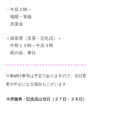
・午后２時～
地唄・箏曲
​ 吉楽会
＜抹茶席（呈茶・立礼式）＞
午前１０時～午后３時​
​ 萩の会 奉仕
​※奉納行事等は予定でありますので、当日変
更や中止になる場合もございます。
※拝服券・記念品は当日（２７日・２８日）
神社にてお買い求め願います。
・拝服券 １，０００円
・記念品絵皿 １，０００円