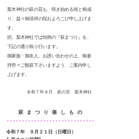
梨木神社の萩の花も、咲き始める候と相成
り、益々御清祥の段およろこび申し上げま
す。
扨、梨木神社では恒例の『萩まつり』を、
下記の通り執り行います。
​御家族・御友人、お誘い合わせの上、御参
拝旁々ご観萩下さいますよう、ご案内申し
上げます。
​令和７年８月
萩の宮 梨木神社
​萩まつり催しもの
令和７年 ９月２１日（日曜日）