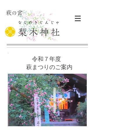
萩の宮
​なしのきじんじゃ​
梨木神社
​令和７年度
​ 萩まつりのご案内