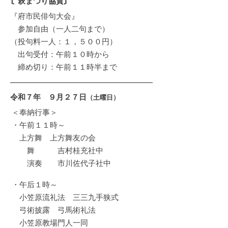
〘萩まつり協賛〙
『府市民俳句大会』
参加自由（一人二句まで）
（投句料一人：１，５００円）
出句受付：午前１０時から​
締め切り：午前１１時半まで
令和７年 ９月２７日
（土曜日）
＜奉納行事＞
・午前１１時～
上方舞 上方舞友の会
舞 吉村桂充社中
演奏 市川佐代子社中
・午后１時～
小笠原流礼法 三三九手狭式
弓術披露 弓馬術礼法 ​
​ 小笠原教場門人一同