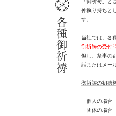
​「御祈祷」
仲執り持ちと
す。
​各種御祈祷
当社では、各
御祈祷の受付
但し、祭事の
話またはメー
御祈祷の初穂
・個人の場合
・団体の場合