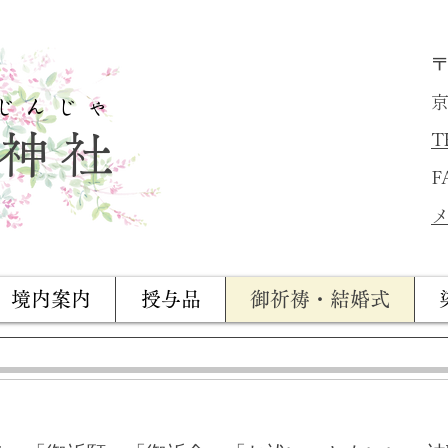
〒
京
じんじゃ​
神社
T
F
メ
境内案内
授与品
御祈祷・結婚式