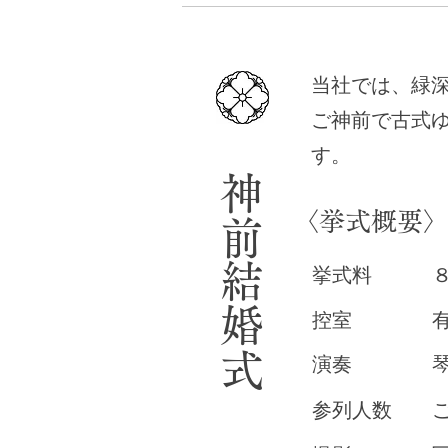
当社では、緑
ご神前で古式
す。
​神前結婚式
​〈挙式概要
​挙式料
​控室 有り
​演奏 琴
​参列人数 