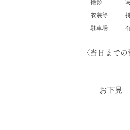
​撮影 写真
​衣装等 持
​駐車場 有
​〈当日までの
​お下見​​