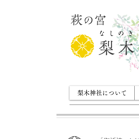
萩の宮
​なしのき
梨木
梨木神社について