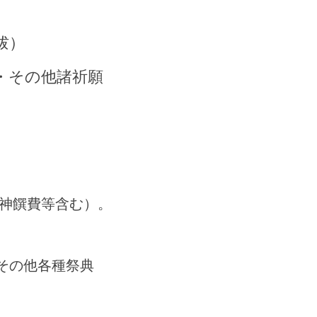
祓）
・その他諸祈願
神饌費等含む）。
その他各種祭典