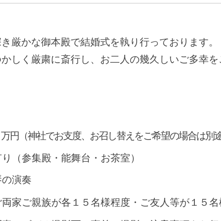
深き厳かな御本殿で結婚式を執り行っております。
ゆかしく厳粛に斎行し、お二人の幾久しいご多幸を
〉
８万円（神社でお支度、お召し替えをご希望の場合は別
（参集殿・能舞台・お茶室）
の演奏
ご両家ご親族が各１５名様程度・ご友人等が１５名